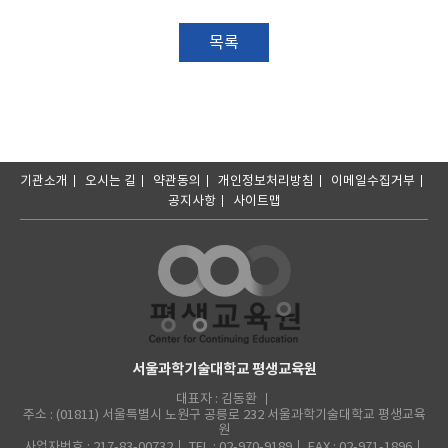
목록
기관소개
오시는 길
약관동의
개인정보처리방침
이메일수집거부
공지사항
사이트맵
서울과학기술대학교 평생교육원
대표자 : 김동환
주소 : (01811) 서울특별시 노원구 공릉로 232 서울과학기술대학교 평생교육
원
사업자번호 : 217-83-00732
TEL : 02-970-9189
FAX : 02-971-1896