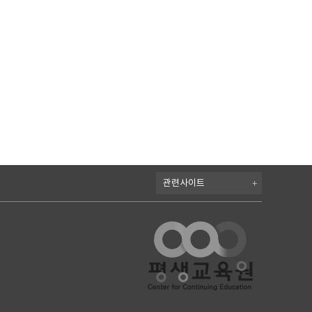
관
련
사
이
트
를
선
택
하
시
면